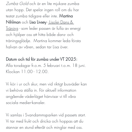
Zumba Gold
 och är en lite mjukare zumba 
utan hopp. Det spelar ingen roll om du har 
testat zumba tidigare eller inte. 
Martina 
Nihlman
 och 
Lisa Livsey
 -
Lisolej Dans & 
Träning
 - 
som leder passen är fulla av energi 
och hjälper oss att hitta både dans- och 
träningsglädje.  Martina
kommer leda första 
halvan av våren, sedan tar Lisa över. 
Datum och tid för zumba under VT 2025:
Alla torsdagar fr.o.m. 5 februari t.o.m. 18 juni.
Klockan 11.00 - 12.00.
Vi kör i ur och skur, men vid riktigt busväder kan 
vi behöva ställa in. För aktuell information 
angående väderläget hänvisar vi till våra 
sociala medier-kanaler. 
Vi samlas i Svandammsparken vid passets start. 
Vi tar med frukt och dricka och hoppas att du 
stannar en stund efteråt och minglar med oss. 