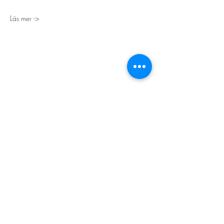
Läs mer ->
STORT TACK
Stockholms stad
Stiftelsen Konung Oscar II:s och Drottning Sofias
Guldbröllopsminne
Hägersten-Älvsjö Stadsdelsförvaltning
Länsstyrelsen i Stockholm
Stiftelsen Kronprinsessan Margaretas Minnesfond
Stiftelsen Maja & J.P. Åhlén
Äldreförvaltningen i Stockholm
Stiftelsen Oscar Hirschs minne
Gålöstiftelsen
Makarna Malmqvists minne
ABF i Stockholm
Söderbergs Bageri
Ica Nära Telefonplan​​