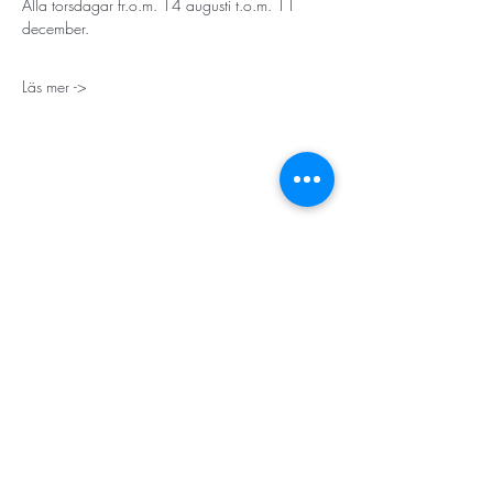
Alla torsdagar fr.o.m. 14 augusti t.o.m. 11 
december.
Läs mer ->
STORT TACK
Stockholms stad
Stiftelsen Konung Oscar II:s och Drottning Sofias
Guldbröllopsminne
Hägersten-Älvsjö Stadsdelsförvaltning
Länsstyrelsen i Stockholm
Stiftelsen Kronprinsessan Margaretas Minnesfond
Stiftelsen Maja & J.P. Åhlén
Äldreförvaltningen i Stockholm
Stiftelsen Oscar Hirschs minne
Gålöstiftelsen
Makarna Malmqvists minne
ABF i Stockholm
Söderbergs Bageri