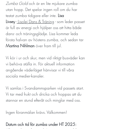
Zumba Gold
 och är en lite mjukare zumba 
utan hopp. Det spelar ingen roll om du har 
testat zumba tidigare eller inte. 
Lisa 
Livsey
 -
Lisolej Dans & Träning
 - 
som leder passet 
är full av energi och hjälper oss att hitta både 
dans- och träningsglädje. Lisa kommer leda 
första halvan av höstens zumba, och sedan tar 
Martina Nihlman
över fram till jul. 
Vi kör i ur och skur, men vid riktigt busväder kan 
vi behöva ställa in. För aktuell information 
angående väderläget hänvisar vi till våra 
sociala medier-kanaler. 
Vi samlas i Svandammsparken vid passets start. 
Vi tar med frukt och dricka och hoppas att du 
stannar en stund efteråt och minglar med oss. 
Ingen föranmälan krävs. Välkommen!
Datum och tid för zumba under HT 2025: