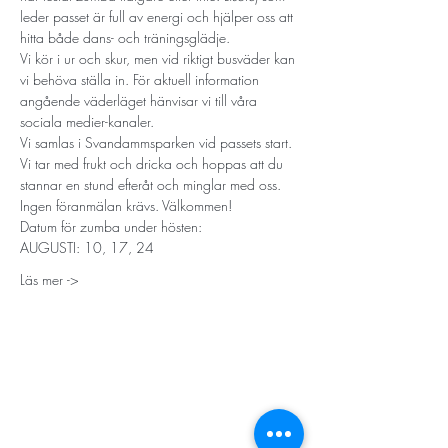
leder passet är full av energi och hjälper oss att 
hitta både dans- och träningsglädje.
Vi kör i ur och skur, men vid riktigt busväder kan 
vi behöva ställa in. För aktuell information 
angående väderläget hänvisar vi till våra 
sociala medier-kanaler.
Vi samlas i Svandammsparken vid passets start. 
Vi tar med frukt och dricka och hoppas att du 
stannar en stund efteråt och minglar med oss.
Ingen föranmälan krävs. Välkommen!
Datum för zumba under hösten:
AUGUSTI: 10, 17, 24
Läs mer ->
STORT TACK