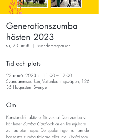
Generationszumba
hösten 2023
чт, 23 нояб.
  |  
Svandammsparken
Tid och plats
23 нояб. 2023 г., 11:00 – 12:00
Svandammsparken, Vattenledningsvägen, 126
35 Hägersten, Sverige
Om
Konstandsfri aktivitet för vuxna! Den zumba vi 
kör heter 
Zumba Gold
 och är en lite mjukare 
zumba utan hopp. Det spelar ingen roll om du 
har testat zumba tidigare eller inte. 
Lisolej
 som 