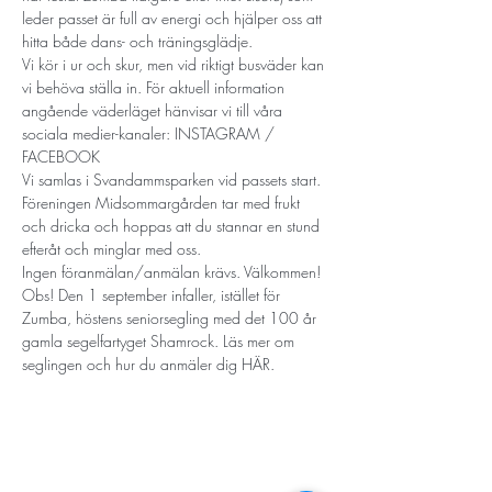
leder passet är full av energi och hjälper oss att 
hitta både dans- och träningsglädje.
Vi kör i ur och skur, men vid riktigt busväder kan 
vi behöva ställa in. För aktuell information 
angående väderläget hänvisar vi till våra 
sociala medier-kanaler: 
INSTAGRAM
 / 
FACEBOOK
Vi samlas i Svandammsparken vid passets start. 
Föreningen Midsommargården tar med frukt 
och dricka och hoppas att du stannar en stund 
efteråt och minglar med oss.
Ingen föranmälan/anmälan krävs. Välkommen!
Obs! Den 1 september infaller, istället för 
Zumba, höstens seniorsegling med det 100 år 
gamla segelfartyget Shamrock. Läs mer om 
seglingen och hur du anmäler dig 
HÄR.