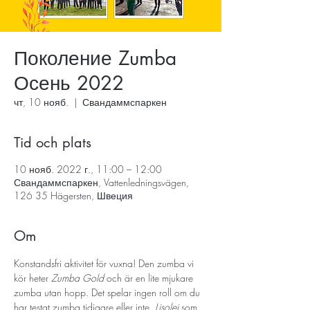
Поколение Zumba
Осень 2022
чт, 10 нояб.
  |  
Свандаммспаркен
Tid och plats
10 нояб. 2022 г., 11:00 – 12:00
Свандаммспаркен, Vattenledningsvägen,
126 35 Hägersten, Швеция
Om
Konstandsfri aktivitet för vuxna! Den zumba vi 
kör heter 
Zumba Gold
 och är en lite mjukare 
zumba utan hopp. Det spelar ingen roll om du 
har testat zumba tidigare eller inte. 
Lisolej
 som 