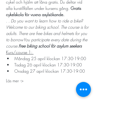
cykel och hjälm att låna gratis. Du deltar vid 
alla kurstillfällen under kursens gång. 
Gratis 
cykelskola för vuxna asylsökande. 
. 
. Do you want to learn how to ride a bike? 
Welcome to our biking school. The course is for 
adults. There are free bikes and helmets for you 
to borrow
You participate every date during the 
course.
Free biking school för asylum seekers
Kurs/course 1: 
Måndag 25 april klockan 17:30-19:00
Tisdag 26 april klockan 17:30-19:00
Onsdag 27 april klockan 17:30-19:00
Läs mer ->
STORT TACK
Stockholms stad