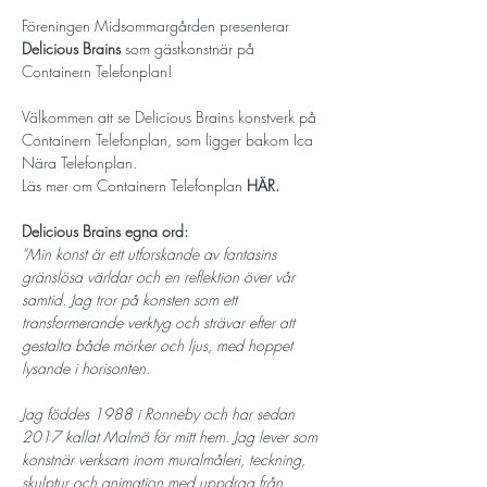
Föreningen Midsommargården presenterar 
Delicious Brains
 som gästkonstnär på 
Containern Telefonplan! 
Välkommen att se Delicious Brains konstverk på 
Containern Telefonplan, som ligger bakom Ica 
Nära Telefonplan. 
Läs mer om Containern Telefonplan 
HÄR. 
Delicious Brains egna ord: 
"Min konst är ett utforskande av fantasins 
gränslösa världar och en reflektion över vår 
samtid. Jag tror på konsten som ett 
transformerande verktyg och strävar efter att 
gestalta både mörker och ljus, med hoppet 
lysande i horisonten. 
Jag föddes 1988 i Ronneby och har sedan 
2017 kallat Malmö för mitt hem. Jag lever som 
konstnär verksam inom muralmåleri, teckning, 
skulptur och animation med uppdrag från 