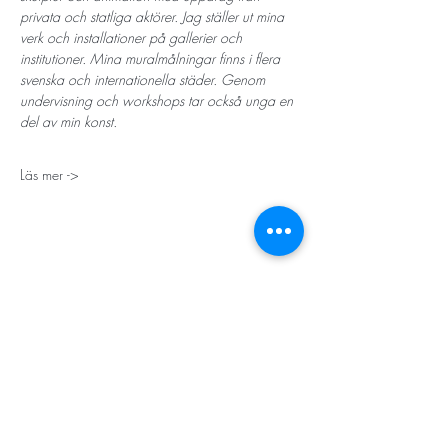
privata och statliga aktörer. Jag ställer ut mina 
verk och installationer på gallerier och 
institutioner. Mina muralmålningar finns i flera 
svenska och internationella städer. Genom 
undervisning och workshops tar också unga en 
del av min konst. 
Läs mer ->
STORT TACK
Stockholms stad
Stiftelsen Konung Oscar II:s och Drottning Sofias
Guldbröllopsminne
Hägersten-Älvsjö Stadsdelsförvaltning
Länsstyrelsen i Stockholm
Stiftelsen Kronprinsessan Margaretas Minnesfond
Stiftelsen Maja & J.P. Åhlén