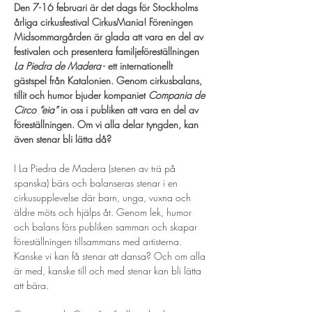
Den 7-16 februari är det dags för Stockholms 
årliga cirkusfestival CirkusMania! Föreningen 
Midsommargården är glada att vara en del av 
festivalen och presentera familjeföreställningen 
La Piedra de Madera
 - ett internationellt 
gästspel från Katalonien. Genom cirkusbalans, 
tillit och humor bjuder kompaniet 
Compania de 
Circo “eia”
 in oss i publiken att vara en del av 
föreställningen. Om vi alla delar tyngden, kan 
även stenar bli lätta då? 
I La Piedra de Madera (stenen av trä på 
spanska) bärs och balanseras stenar i en 
cirkusupplevelse där barn, unga, vuxna och 
äldre möts och hjälps åt. Genom lek, humor 
och balans förs publiken samman och skapar 
föreställningen tillsammans med artisterna. 
Kanske vi kan få stenar att dansa? Och om alla 
är med, kanske till och med stenar kan bli lätta 
att bära.