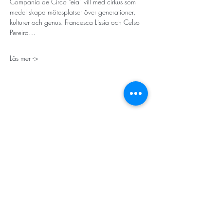
Compania de Circo “eia”
vill med cirkus som 
medel skapa mötesplatser över generationer, 
kulturer och genus. Francesca Lissia och Celso 
Pereira…
Läs mer ->
STORT TACK
Stockholms stad
Stiftelsen Konung Oscar II:s och Drottning Sofias
Guldbröllopsminne
Hägersten-Älvsjö Stadsdelsförvaltning
Länsstyrelsen i Stockholm
Stiftelsen Kronprinsessan Margaretas Minnesfond
Stiftelsen Maja & J.P. Åhlén
Äldreförvaltningen i Stockholm
Stiftelsen Oscar Hirschs minne
Gålöstiftelsen