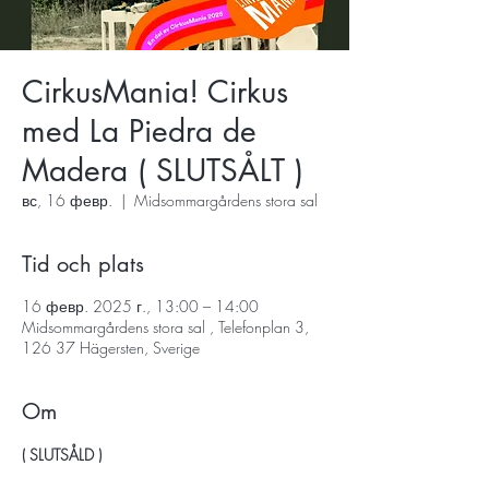
CirkusMania! Cirkus
med La Piedra de
Madera ( SLUTSÅLT )
вс, 16 февр.
  |  
Midsommargårdens stora sal
Tid och plats
16 февр. 2025 г., 13:00 – 14:00
Midsommargårdens stora sal , Telefonplan 3,
126 37 Hägersten, Sverige
Om
( SLUTSÅLD )