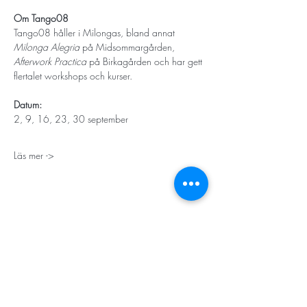
Om Tango08
Tango08 håller i Milongas, bland annat 
Milonga Alegria
 på Midsommargården, 
Afterwork Practica
 på Birkagården och har gett 
flertalet workshops och kurser. 
Datum: 
2, 9, 16, 23, 30 september
Läs mer ->
STORT TACK
Stockholms stad
Stiftelsen Konung Oscar II:s och Drottning Sofias
Guldbröllopsminne
Hägersten-Älvsjö Stadsdelsförvaltning