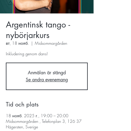
Argentinsk tango -
nybörjarkurs
вт, 18 нояб.
  |  
Midsommargården
Inkludering genom dans!
Anmälan är stängd
Se andra evenemang
Tid och plats
18 нояб. 2025 г., 19:00 – 20:00
Midsommargården , Telefonplan 3, 126 37
Hägersten, Sverige