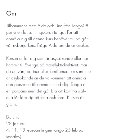
Om
Tillsammans med Aldo och Linn från Tango08 
ger vi en fortsättningskurs i tango. För att 
anmäla dig till denna kurs behöver du ha gått 
vår nybörjarkurs. Fråga Aldo om du är osäker. 
Kursen är för dig som är asylsökande eller har 
kommit till Sverige på massflyktsdirektivet. Har 
du en vän, partner eller familjemedlem som inte 
är asylsökande är du välkommen att anmäla 
den personen tillsammans med dig. Tango är 
en pardans men det går bra att komma själv - 
alla får lära sig att följa och föra. Kursen är 
gratis.
Datum: 
28 januari
4, 11, 18 februari (ingen tango 25 februari - 
sportlov)