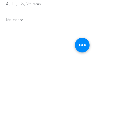
4, 11, 18, 25 mars
Läs mer ->
STORT TACK
Stockholms stad
Stiftelsen Konung Oscar II:s och Drottning Sofias
Guldbröllopsminne
Hägersten-Älvsjö Stadsdelsförvaltning
Länsstyrelsen i Stockholm
Stiftelsen Kronprinsessan Margaretas Minnesfond
Stiftelsen Maja & J.P. Åhlén
Äldreförvaltningen i Stockholm
Stiftelsen Oscar Hirschs minne
Gålöstiftelsen
Makarna Malmqvists minne
ABF i Stockholm
Söderbergs Bageri
Ica Nära Telefonplan​​