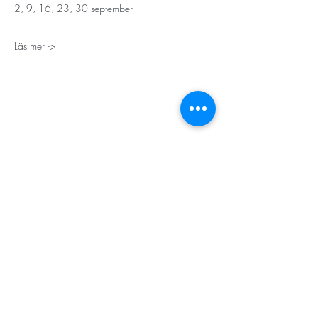
2, 9, 16, 23, 30 september
Läs mer ->
STORT TACK
Stockholms stad
Stiftelsen Konung Oscar II:s och Drottning Sofias
Guldbröllopsminne
Hägersten-Älvsjö Stadsdelsförvaltning
Länsstyrelsen i Stockholm
Stiftelsen Kronprinsessan Margaretas Minnesfond
Stiftelsen Maja & J.P. Åhlén
Äldreförvaltningen i Stockholm
Stiftelsen Oscar Hirschs minne
Gålöstiftelsen
Makarna Malmqvists minne
ABF i Stockholm
Söderbergs Bageri
Ica Nära Telefonplan​​