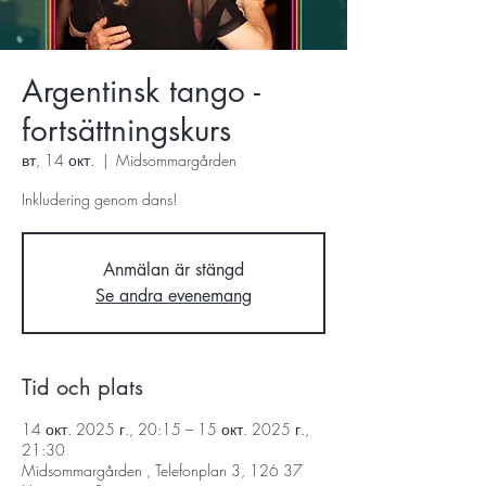
Argentinsk tango -
fortsättningskurs
вт, 14 окт.
  |  
Midsommargården
Inkludering genom dans!
Anmälan är stängd
Se andra evenemang
Tid och plats
14 окт. 2025 г., 20:15 – 15 окт. 2025 г.,
21:30
Midsommargården , Telefonplan 3, 126 37