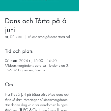
Dans och Tårta på 6
juni
чт, 06 июн.
  |  
Midsommargårdens stora sal
Tid och plats
06 июн. 2024 г., 16:00 – 16:40
Midsommargårdens stora sal, Telefonplan 3,
126 37 Hägersten, Sverige
Om
Hur firas 6 juni på bästa sätt? Med dans och 
tårta såklart! Föreningen Midsommargården 
står denna dag värd för dansföreställningen 
Avig
 med 
TUBO & Co
. Innan föreställningen 