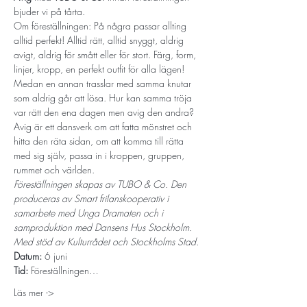
bjuder vi på tårta.
Om föreställningen: På några passar allting 
alltid perfekt! Alltid rätt, alltid snyggt, aldrig 
avigt, aldrig för smått eller för stort. Färg, form, 
linjer, kropp, en perfekt outfit för alla lägen! 
Medan en annan trasslar med samma knutar 
som aldrig går att lösa. Hur kan samma tröja 
var rätt den ena dagen men avig den andra? 
Avig är ett dansverk om att fatta mönstret och 
hitta den räta sidan, om att komma till rätta 
med sig själv, passa in i kroppen, gruppen, 
rummet och världen. 
Föreställningen skapas av TUBO & Co. Den 
produceras av Smart frilanskooperativ i 
samarbete med Unga Dramaten och i 
samproduktion med Dansens Hus Stockholm. 
Med stöd av Kulturrådet och Stockholms Stad.
Datum:
 6 juni
Tid:
 Föreställningen…
Läs mer ->