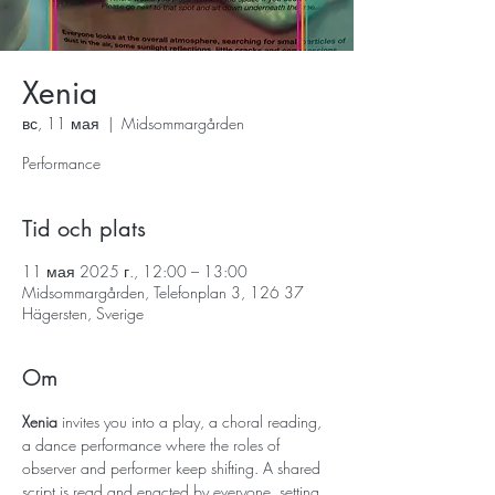
Xenia
вс, 11 мая
  |  
Midsommargården
Performance
Tid och plats
11 мая 2025 г., 12:00 – 13:00
Midsommargården, Telefonplan 3, 126 37
Hägersten, Sverige
Om
Xenia
 invites you into a play, a choral reading, 
a dance performance where the roles of 
observer and performer keep shifting. A shared 
script is read and enacted by everyone, setting 