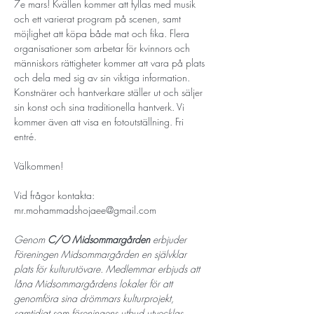
7e mars! Kvällen kommer att fyllas med musik 
och ett varierat program på scenen, samt 
möjlighet att köpa både mat och fika. Flera 
organisationer som arbetar för kvinnors och 
människors rättigheter kommer att vara på plats 
och dela med sig av sin viktiga information. 
Konstnärer och hantverkare ställer ut och säljer 
sin konst och sina traditionella hantverk. Vi 
kommer även att visa en fotoutställning. Fri 
entré. 
Välkommen! 
Vid frågor kontakta: 
mr.mohammadshojaee@gmail.com
Genom 
C/O Midsommargården
 erbjuder 
Föreningen Midsommargården en självklar 
plats för kulturutövare. Medlemmar erbjuds att 
låna Midsommargårdens lokaler för att 
genomföra sina drömmars kulturprojekt, 
samtidigt som föreningens utbud utvecklas 