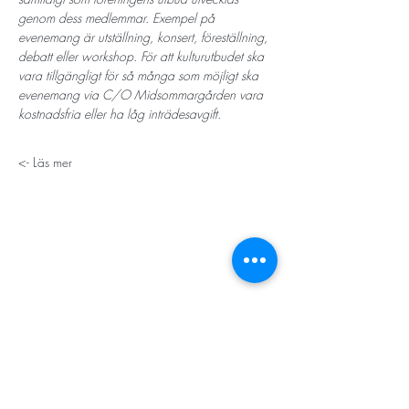
genom dess medlemmar. Exempel på 
evenemang är utställning, konsert, föreställning, 
debatt eller workshop. För att kulturutbudet ska 
vara tillgängligt för så många som möjligt ska 
evenemang via C/O Midsommargården vara 
kostnadsfria eller ha låg inträdesavgift.
Läs mer ->
STORT TACK
Stockholms stad
Stiftelsen Konung Oscar II:s och Drottning Sofias
Guldbröllopsminne
Hägersten-Älvsjö Stadsdelsförvaltning
Länsstyrelsen i Stockholm
Stiftelsen Kronprinsessan Margaretas Minnesfond
Stiftelsen Maja & J.P. Åhlén