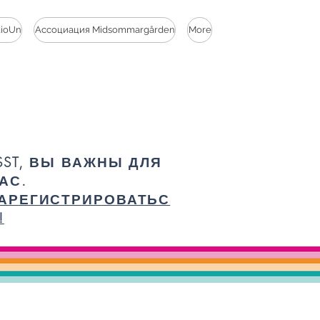
dioUn
Ассоциация Midsommargården
More
SST, ВЫ ВАЖНЫ ДЛЯ
АС.
АРЕГИСТРИРОВАТЬС
!