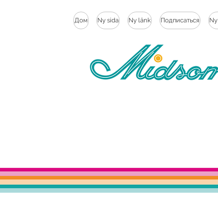
Дом
Ny sida
Ny länk
Подписаться
Ny