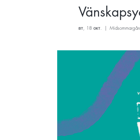
Vänskaps
вт, 18 окт.
  |  
Midsommargår