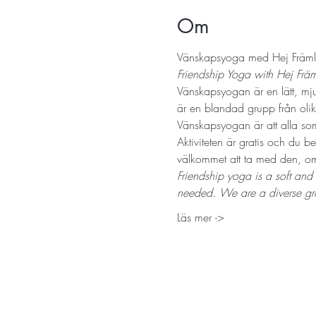
Om
Vänskapsyoga med Hej Främli
Friendship Yoga with Hej Frä
Vänskapsyogan är en lätt, mjuk
är en blandad grupp från olika
Vänskapsyogan är att alla som
Aktiviteten är gratis och du b
välkommet att ta med den, om 
Friendship yoga is a soft and
needed. We are a diverse gro
Läs mer ->