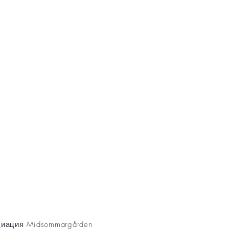
AKT
иация Midsommargården