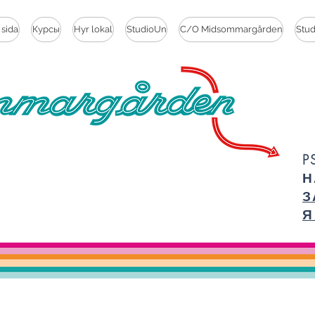
 sida
Курсы
Hyr lokal
StudioUn
C/O Midsommargården
Stu
P
Н
З
Я