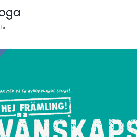
yoga
den