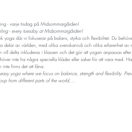
ng - varje tisdag på Midsommargården!
mling - every tuesday at Midsommargården! 
 yoga där vi fokuserar på balans, styrka och flexibilitet. Du behöver 
 delar av världen, med olika svenskanivå och olika erfarenhet av röre
 vill delta inkluderas i klassen och det gör att yogan anpassas efte
ehöver inte ha några speciella kläder eller saker för att vara med. H
inte finns det att låna.
 easy yoga where we focus on balance, strength and flexibility. Prev
up from different parts of the world,…