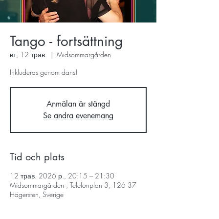
Tango - fortsättning
вт, 12 трав.
  |  
Midsommargården
Inkluderas genom dans!
Anmälan är stängd
Se andra evenemang
Tid och plats
12 трав. 2026 р., 20:15 – 21:30
Midsommargården , Telefonplan 3, 126 37
Hägersten, Sverige