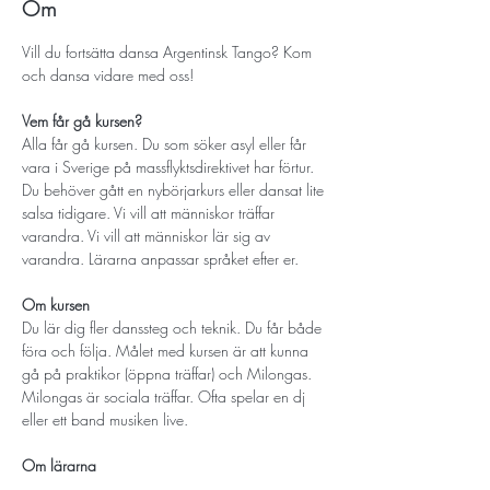
Om
Vill du fortsätta dansa Argentinsk Tango? Kom 
och dansa vidare med oss! 
Vem får gå kursen? 
Alla får gå kursen. Du som söker asyl eller får 
vara i Sverige på massflyktsdirektivet har förtur. 
Du behöver gått en nybörjarkurs eller dansat lite 
salsa tidigare. Vi vill att människor träffar 
varandra. Vi vill att människor lär sig av 
varandra. Lärarna anpassar språket efter er.
Om kursen
Du lär dig fler danssteg och teknik. Du får både 
föra och följa. Målet med kursen är att kunna 
gå på praktikor (öppna träffar) och Milongas. 
Milongas är sociala träffar. Ofta spelar en dj 
eller ett band musiken live. 
Om lärarna