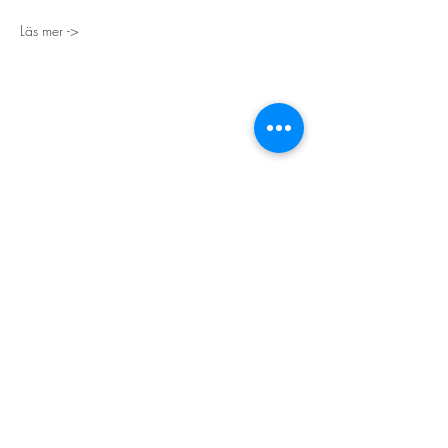
Läs mer ->
STORT TACK
Stockholms stad
Stiftelsen Konung Oscar II:s och Drottning Sofias
Guldbröllopsminne
Hägersten-Älvsjö Stadsdelsförvaltning
Länsstyrelsen i Stockholm
Stiftelsen Kronprinsessan Margaretas Minnesfond
Stiftelsen Maja & J.P. Åhlén
Äldreförvaltningen i Stockholm
Stiftelsen Oscar Hirschs minne
Gålöstiftelsen
Makarna Malmqvists minne
ABF i Stockholm
Söderbergs Bageri
Ica Nära Telefonplan​​