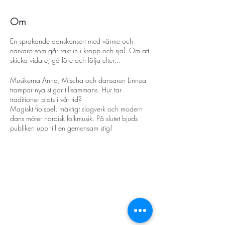
Om
En sprakande danskonsert med värme och
närvaro som går rakt in i kropp och själ. Om att
skicka vidare, gå före och följa efter…
Musikerna Anna, Mischa och dansaren Linnea
trampar nya stigar tillsammans. Hur tar
traditioner plats i vår tid?
Magiskt fiolspel, mäktigt slagverk och modern
dans möter nordisk folkmusik. På slutet bjuds
publiken upp till en gemensam stig!
Pris 80 kr för barn och vuxna.
Föreställningen rekommenderas från 8 år och
spelas i Midsommargårdens stora sal.
Boka era biljetter på Billetto
HÄR
STORT TACK
Vill du istället boka biljetter till föreställningen kl
13.00 samma dag, klicka
HÄR
Stockholms stad
Stiftelsen Konung Oscar II:s och Drottning Sofias