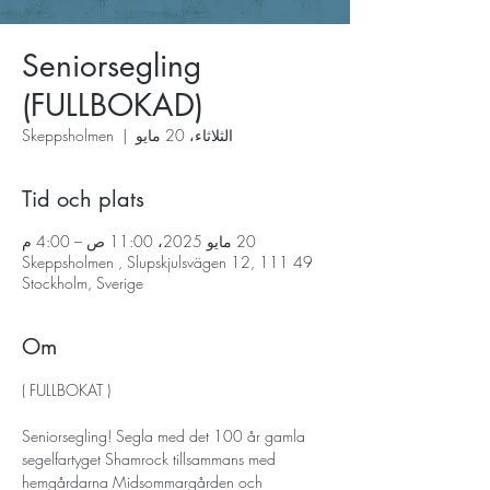
Seniorsegling
(FULLBOKAD)
الثلاثاء، 20 مايو
  |  
Skeppsholmen
Tid och plats
20 مايو 2025، 11:00 ص – 4:00 م
Skeppsholmen , Slupskjulsvägen 12, 111 49
Stockholm, Sverige
Om
( FULLBOKAT )
Seniorsegling! Segla med det 100 år gamla 
segelfartyget Shamrock tillsammans med 
hemgårdarna Midsommargården och 