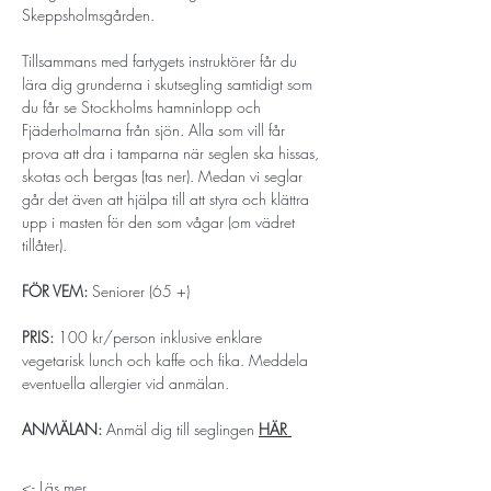
Skeppsholmsgården. 
Tillsammans med fartygets instruktörer får du 
lära dig grunderna i skutsegling samtidigt som 
du får se Stockholms hamninlopp och 
Fjäderholmarna från sjön. Alla som vill får 
prova att dra i tamparna när seglen ska hissas, 
skotas och bergas (tas ner). Medan vi seglar 
går det även att hjälpa till att styra och klättra 
upp i masten för den som vågar (om vädret 
tillåter).
FÖR VEM: 
Seniorer (65 +)
PRIS: 
100 kr/person inklusive enklare 
vegetarisk lunch och kaffe och fika. Meddela 
eventuella allergier vid anmälan.
ANMÄLAN:
 Anmäl dig till seglingen 
HÄR 
Läs mer ->