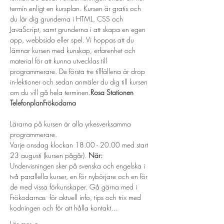
termin enligt en kursplan. Kursen är gratis och 
du lär dig grunderna i HTML, CSS och 
JavaScript, samt grunderna i att skapa en egen 
app, webbsida eller spel. Vi hoppas att du 
lämnar kursen med kunskap, erfarenhet och 
material för att kunna utvecklas till 
programmerare. De första tre tillfällena är drop 
in-lektioner och sedan anmäler du dig till kursen 
om du vill gå hela terminen.
Rosa Stationen 
Telefonplan
Frökodarna
Lärarna på kursen är alla yrkesverksamma 
programmerare.
Varje onsdag klockan 18.00 - 20.00 med start 
23 augusti (kursen pågår). 
När: 
Undervisningen sker på svenska och engelska i 
två parallella kurser, en för nybörjare och en för 
de med vissa förkunskaper. Gå gärna med i 
Frökodarnas 
 för aktuell info, tips och trix med 
kodningen och för att hålla kontakt…
Läs mer ->