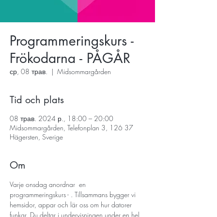
Programmeringskurs -
Frökodarna - PÅGÅR
ср, 08 трав.
  |  
Midsommargården
Tid och plats
08 трав. 2024 р., 18:00 – 20:00
Midsommargården, Telefonplan 3, 126 37
Hägersten, Sverige
Om
Varje onsdag anordnar 
 en 
programmeringskurs - 
. Tillsammans bygger vi 
hemsidor, appar och lär oss om hur datorer 
funkar. Du deltar i undervisningen under en hel 