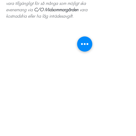
vara tillgängligt för så många som möjligt ska 
evenemang via 
C/O Midsommargården
 vara 
kostnadsfria eller ha låg inträdesavgift.
STORT TACK
Stockholms stad
Stiftelsen Konung Oscar II:s och Drottning Sofias
Guldbröllopsminne
Hägersten-Älvsjö Stadsdelsförvaltning
Länsstyrelsen i Stockholm
Stiftelsen Kronprinsessan Margaretas Minnesfond
Stiftelsen Maja & J.P. Åhlén
Äldreförvaltningen i Stockholm
Stiftelsen Oscar Hirschs minne
Gålöstiftelsen
Makarna Malmqvists minne
ABF i Stockholm
Söderbergs Bageri
Ica Nära Telefonplan​​