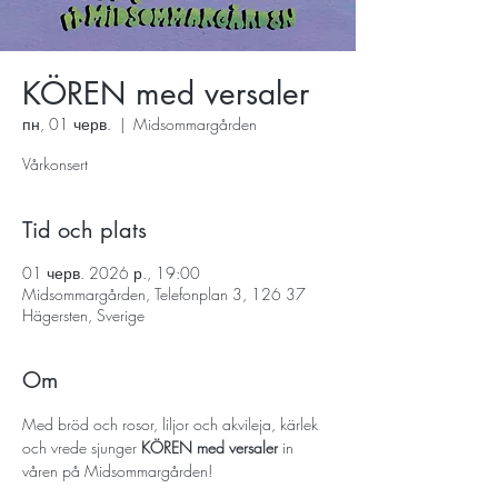
KÖREN med versaler
пн, 01 черв.
  |  
Midsommargården
Vårkonsert
Tid och plats
01 черв. 2026 р., 19:00
Midsommargården, Telefonplan 3, 126 37
Hägersten, Sverige
Om
Med bröd och rosor, liljor och akvileja, kärlek 
och vrede sjunger 
KÖREN med versaler
 in 
våren på Midsommargården! 