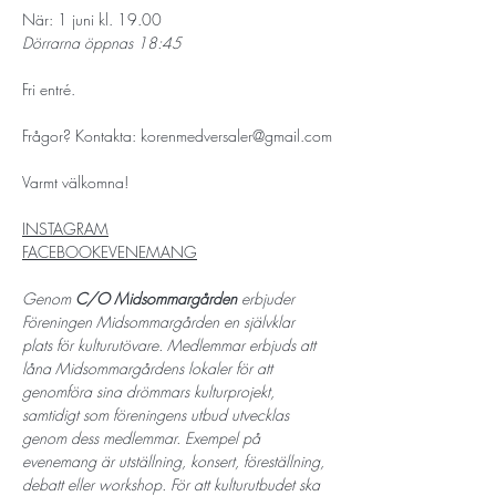
När: 1 juni kl. 19.00 
Dörrarna öppnas 18:45 
Fri entré. 
Frågor? Kontakta: 
korenmedversaler@gmail.com
Varmt välkomna!
INSTAGRAM
FACEBOOKEVENEMANG
Genom 
C/O Midsommargården
 erbjuder 
Föreningen Midsommargården en självklar 
plats för kulturutövare. Medlemmar erbjuds att 
låna Midsommargårdens lokaler för att 
genomföra sina drömmars kulturprojekt, 
samtidigt som föreningens utbud utvecklas 
genom dess medlemmar. Exempel på 
evenemang är utställning, konsert, föreställning, 
debatt eller workshop. För att kulturutbudet ska 