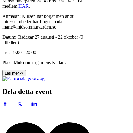
Midsommargåren 2024 (Pris 100 kr/år). Bli
medlem
HÄR
.
Anmälan: Kursen har börjat men är du
intresserad eller har frågor maila
marit@midsommargarden.se
Datum: Tisdagar 27 augusti - 22 oktober (9
tillfällen)
Tid: 19:00 - 20:00
Plats: Midsommargårdens Källarsal
Läs mer ->
Dela detta event
STORT TACK