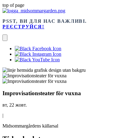
top of page
PSST, ВИ ДЛЯ НАС ВАЖЛИВІ.
РЕЄСТРУЙСЯ!
Improvisationsteater för vuxna
вт, 22 жовт.
|
Midsommargårdens källarsal