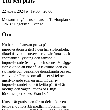
Tid och plats
22 жовт. 2024 р., 19:00 – 20:00
Midsommargårdens källarsal , Telefonplan 3,
126 37 Hägersten, Sverige
Om
Nu har du chans att prova på
improvisationsteater! I den här studicirkeln,
riktad till vuxna, utvecklar vi vår fantasi och
spontanitet, lyssning och samspel i
improviserade övningar och scener. Vi lägger
stor vikt vid att bibehålla lekfullhet och en
stöttande och bejakande gruppkänsla oavsett
vad vi gör. Precis som alltid ser vi fel och
misslyckande som en naturlig del av
improviserandet och ett kvitto på att vi är
modiga och vågar utmana oss. Inga
förkunskaper krävs. Från 18 år.
Kursen är gratis men för att delta i kursen
behöver du först bli medlem i Föreningen