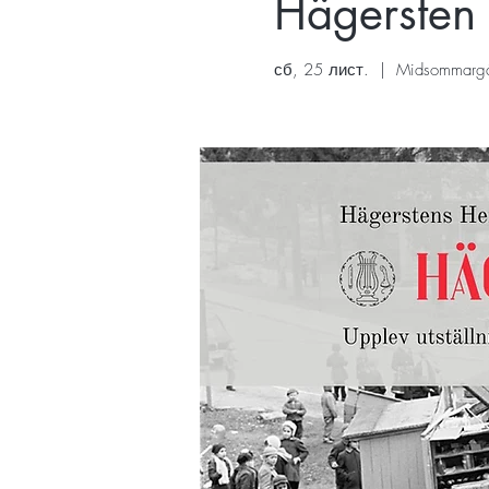
Hägersten 
сб, 25 лист.
  |  
Midsommarg