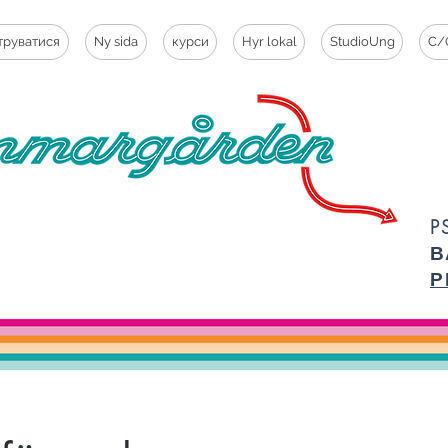
труватися
Ny sida
курси
Hyr lokal
StudioUng
C/
P
В
Р