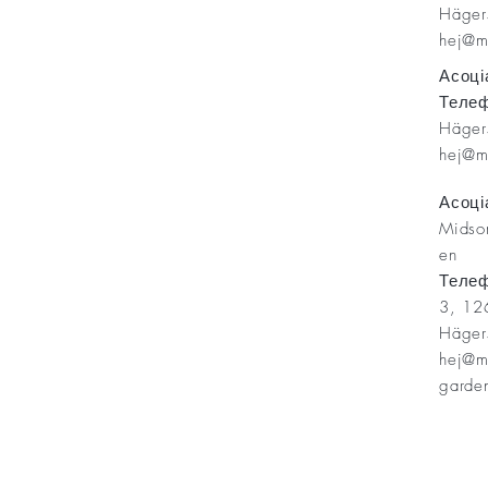
Häge
hej@m
Minnesfond
Асоці
Телеф
Häge
hej@m
Асоці
Midso
en
Теле
3, 12
Häge
hej@m
garde