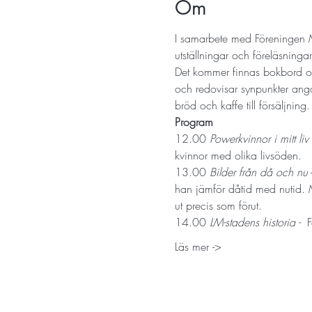
Om
I samarbete med Föreningen 
utställningar och föreläsninga
Det kommer finnas bokbord och
och redovisar synpunkter angå
bröd och kaffe till försäljning.
Program
12.00 
Powerkvinnor i mitt liv 
kvinnor med olika livsöden.
13.00 
Bilder från då och nu
 
han jämför dåtid med nutid. M
ut precis som förut.
14.00 
LM-stadens historia -  
F
Läs mer ->