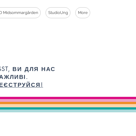
O Midsommargården
StudioUng
More
SST, ВИ ДЛЯ НАС
АЖЛИВІ.
ЕЄСТРУЙСЯ!