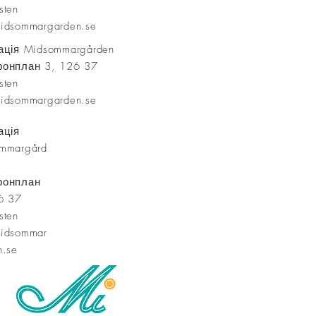
rsten
idsommargarden.se
ація Midsommargården
онплан 3, 126 37
rsten
idsommargarden.se
ація
mmargård
фонплан
6 37
rsten
idsommar
n.se