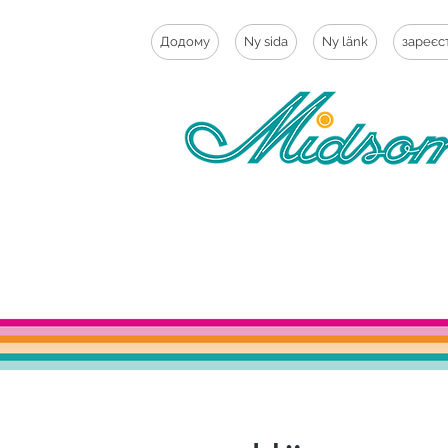
Додому
Ny sida
Ny länk
зареєс