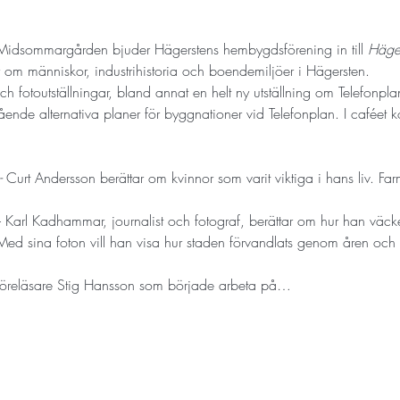
Midsommargården bjuder Hägerstens hembygdsförening in till 
Häger
r om människor, industrihistoria och boendemiljöer i Hägersten. 
 fotoutställningar, bland annat en helt ny utställning om Telefonpla
ende alternativa planer för byggnationer vid Telefonplan. I caféet
- 
Curt Andersson berättar om kvinnor som varit viktiga i hans liv. F
- Karl Kadhammar, journalist och fotograf, berättar om hur han väcker 
ed sina foton vill han visa hur staden förvandlats genom åren och 
öreläsare Stig Hansson som började arbeta på…