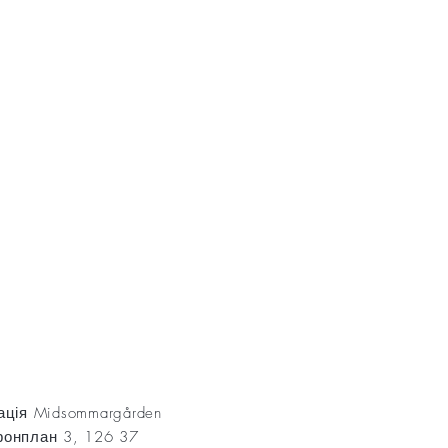
AKT
ація Midsommargården
онплан 3, 126 37