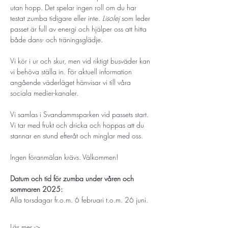
utan hopp. Det spelar ingen roll om du har 
testat zumba tidigare eller inte. 
Lisolej 
som leder 
passet är full av energi och hjälper oss att hitta 
både dans- och träningsglädje.
Vi kör i ur och skur, men vid riktigt busväder kan 
vi behöva ställa in. För aktuell information 
angående väderläget hänvisar vi till våra 
sociala medier-kanaler. 
Vi samlas i Svandammsparken vid passets start. 
Vi tar med frukt och dricka och hoppas att du 
stannar en stund efteråt och minglar med oss. 
Ingen föranmälan krävs. Välkommen!
Datum och tid för zumba under våren och 
sommaren 2025:
Alla torsdagar fr.o.m. 6 februari t.o.m. 26 juni. 
Läs mer ->