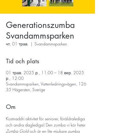
Generationszumba
Svandammsparken
чт, 01 трав.
  |  
Svandammsparken
Tid och plats
01 трав. 2025 р., 11:00 – 18 вер. 2025
р., 12:00
Svandammsparken, Vattenledningsvägen, 126
35 Hägersten, Sverige
Om
Kostnadsfri aktivitet för seniorer, föräldralediga 
och andra daglediga! Den zumba vi kör heter 
Zumba Gold
 och är en lite mjukare zumba 