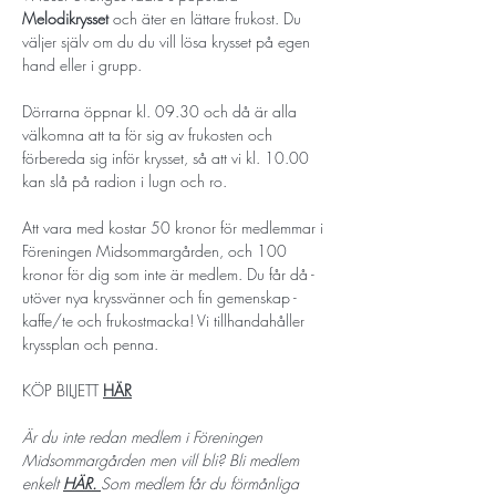
Melodikrysset 
och äter en lättare frukost. Du 
väljer själv om du du vill lösa krysset på egen 
hand eller i grupp. 
Dörrarna öppnar kl. 09.30 och då är alla 
välkomna att ta för sig av frukosten och 
förbereda sig inför krysset, så att vi kl. 10.00 
kan slå på radion i lugn och ro. 
Att vara med kostar 50 kronor för medlemmar i 
Föreningen Midsommargården, och 100 
kronor för dig som inte är medlem. Du får då - 
utöver nya kryssvänner och fin gemenskap - 
kaffe/te och frukostmacka! Vi tillhandahåller 
kryssplan och penna.  
KÖP BILJETT 
HÄR
Är du inte redan medlem i Föreningen 
Midsommargården men vill bli? Bli medlem 
enkelt 
HÄR
. 
Som medlem får du förmånliga 