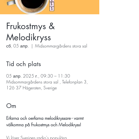
Frukostmys &
Melodikryss
сб, 05 апр.
  |  
Midsommargårdens stora sal
Tid och plats
05 апр. 2025 г., 09:30 – 11:30
Midsommargårdens stora sal , Telefonplan 3,
126 37 Hägersten, Sverige
Om
Erfarna och oerfarna melodikryssare - varmt 
välkomna på Frukostmys och Melodikryss!
Vi löser Sveriges radio's populära 