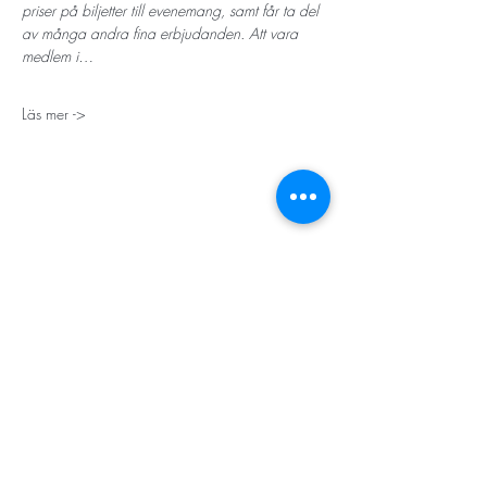
priser på biljetter till evenemang, samt får ta del 
av många andra fina erbjudanden. Att vara 
medlem i…
Läs mer ->
STORT TACK
Stockholms stad
Stiftelsen Konung Oscar II:s och Drottning Sofias
Guldbröllopsminne
Hägersten-Älvsjö Stadsdelsförvaltning
Länsstyrelsen i Stockholm
Stiftelsen Kronprinsessan Margaretas Minnesfond
Stiftelsen Maja & J.P. Åhlén
Äldreförvaltningen i Stockholm
Stiftelsen Oscar Hirschs minne
Gålöstiftelsen
Makarna Malmqvists minne