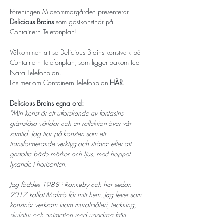
Föreningen Midsommargården presenterar 
Delicious Brains
 som gästkonstnär på 
Containern Telefonplan! 
Välkommen att se Delicious Brains konstverk på 
Containern Telefonplan, som ligger bakom Ica 
Nära Telefonplan. 
Läs mer om Containern Telefonplan 
HÄR. 
Delicious Brains egna ord: 
"Min konst är ett utforskande av fantasins 
gränslösa världar och en reflektion över vår 
samtid. Jag tror på konsten som ett 
transformerande verktyg och strävar efter att 
gestalta både mörker och ljus, med hoppet 
lysande i horisonten. 
Jag föddes 1988 i Ronneby och har sedan 
2017 kallat Malmö för mitt hem. Jag lever som 
konstnär verksam inom muralmåleri, teckning, 
skulptur och animation med uppdrag från 