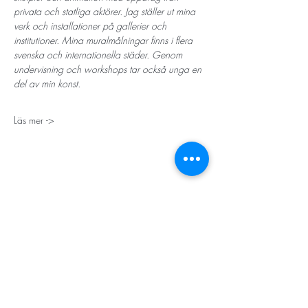
privata och statliga aktörer. Jag ställer ut mina 
verk och installationer på gallerier och 
institutioner. Mina muralmålningar finns i flera 
svenska och internationella städer. Genom 
undervisning och workshops tar också unga en 
del av min konst. 
Läs mer ->
STORT TACK
Stockholms stad
Stiftelsen Konung Oscar II:s och Drottning Sofias
Guldbröllopsminne
Hägersten-Älvsjö Stadsdelsförvaltning
Länsstyrelsen i Stockholm
Stiftelsen Kronprinsessan Margaretas Minnesfond
Stiftelsen Maja & J.P. Åhlén