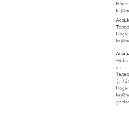
Häge
hej@m
Minnesfond
Асоці
Телеф
Häge
hej@m
Асоці
Midso
en
Теле
3, 12
Häge
hej@m
garde