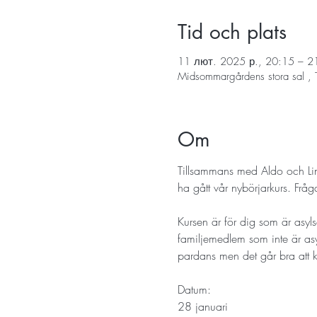
Tid och plats
11 лют. 2025 р., 20:15 – 2
Midsommargårdens stora sal , 
Om
Tillsammans med Aldo och Linn
ha gått vår nybörjarkurs. Frå
Kursen är för dig som är asyls
familjemedlem som inte är a
pardans men det går bra att kom
Datum: 
28 januari