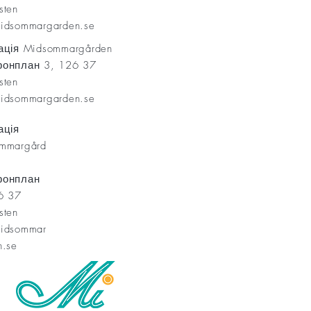
rsten
idsommargarden.se
ація Midsommargården
онплан 3, 126 37
rsten
idsommargarden.se
ація
mmargård
фонплан
6 37
rsten
idsommar
n.se