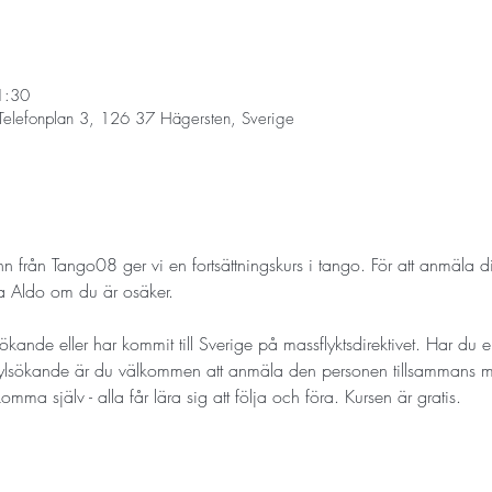
1:30
Telefonplan 3, 126 37 Hägersten, Sverige
 från Tango08 ger vi en fortsättningskurs i tango. För att anmäla di
ga Aldo om du är osäker. 
ökande eller har kommit till Sverige på massflyktsdirektivet. Har du en
sylsökande är du välkommen att anmäla den personen tillsammans m
ma själv - alla får lära sig att följa och föra. Kursen är gratis.