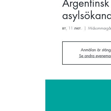
Argentinsk 
asylsökan
вт, 11 лют.
  |  
Midsommargård
Anmälan är stäng
Se andra evenema