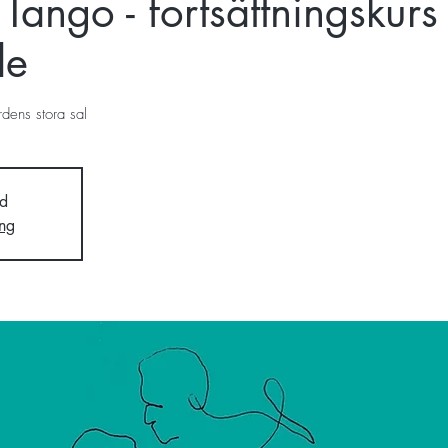
Tango - fortsättningskurs
de
ens stora sal
d
ng