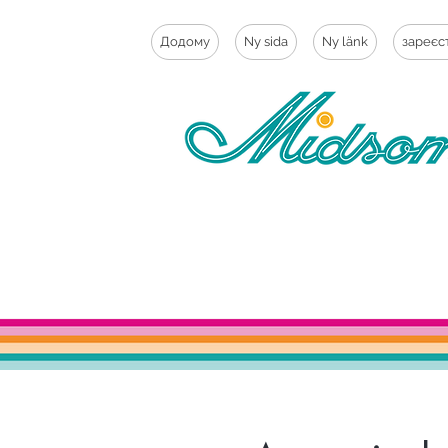
Додому
Ny sida
Ny länk
зареєс