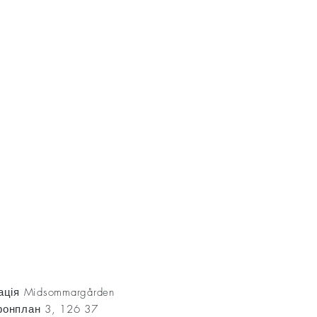
AKT
ація Midsommargården
онплан 3, 126 37