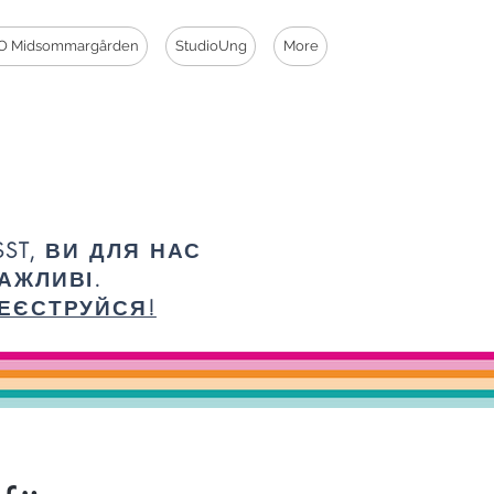
O Midsommargården
StudioUng
More
SST, ВИ ДЛЯ НАС
АЖЛИВІ.
ЕЄСТРУЙСЯ!