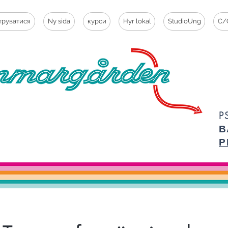
труватися
Ny sida
курси
Hyr lokal
StudioUng
C/
P
В
Р