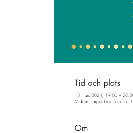
Tid och plats
13 mars 2024, 19:00 – 20:3
Midsommargårdens stora sal, T
Om