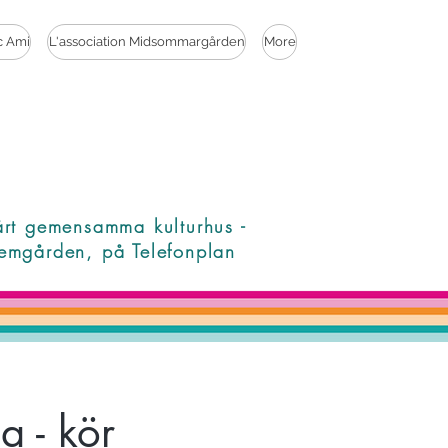
c Ami
L'association Midsommargården
More
årt gemensamma kulturhus -
emgården, på Telefonplan
 - kör