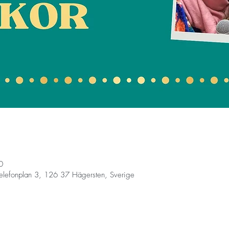
0
elefonplan 3, 126 37 Hägersten, Sverige