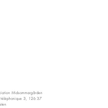
AKT
ociation Midsommargården
t téléphonique 3, 126 37
sten