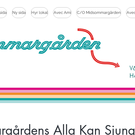
sida
Ny sida
Hyr lokal
Avec Ami
C/O Midsommargården
Ave
V
H
gårdens Alla Kan Sjunga