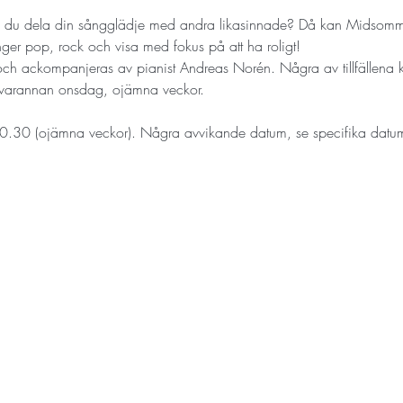
ll du dela din sångglädje med andra likasinnade? Då kan Midsomm
nger pop, rock och visa med fokus på att ha roligt!
 och ackompanjeras av pianist Andreas Norén. Några av tillfällena
s varannan onsdag, ojämna veckor. 
.30 (ojämna veckor). Några avvikande datum, se specifika datu