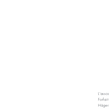
KONT
L'ass
Forfai
ning Sofias Guldbröllopsminne
Häger