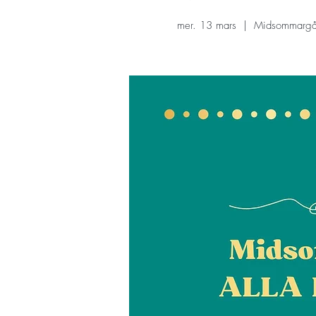
mer. 13 mars
  |  
Midsommargår