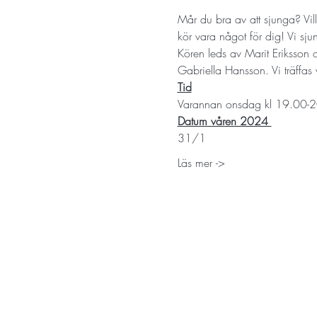
Mår du bra av att sjunga? Vi
kör vara något för dig! Vi sju
Kören leds av Marit Eriksson
Gabriella Hansson. Vi träffa
Tid
Varannan onsdag kl 19.00-20
Datum våren 2024 
31/1
Läs mer ->