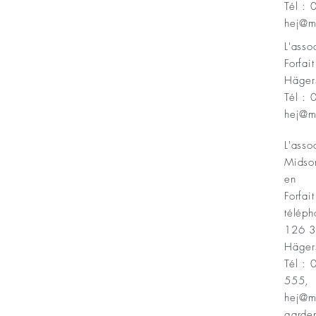
Tél :
Minnesfond
hej@m
L'ass
Forfai
Häger
Tél :
hej@m
L'asso
Midso
en
Forfait
téléph
126 
Häger
Tél :
555,
hej@m
garde